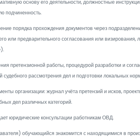
ормативную основу его деятельности, должностные инструкц
ую подчиненность.
ние порядка прохождения документов через подразделение
о или предварительного согласования или визирования, л
).
ния претензионной работы, процедурой разработки и согл
ой судебного рассмотрения дел и подготовки локальных нор
ты организации: журнал учёта претензий и исков, проекты 
бных дел различных категорий.
дает юридические консультации работникам ОВД.
навателя) обучающийся знакомится с находящимися в прои